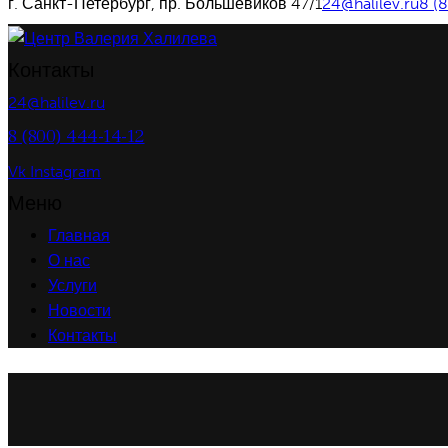
г. Санкт-Петербург, пр. Большевиков 47/1
24@halilev.ru
8 (
Контакты
24@halilev.ru
8 (800) 444-14-12
Vk
Instagram
Меню
Главная
О нас
Услуги
Новости
Контакты