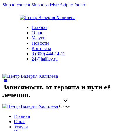
Skip to content
Skip to sidebar
Skip to footer
Главная
О нас
Услуги
Новости
Контакты
8 (800) 444-14-12
24@halilev.ru
Зависимость от героина и пути её
лечения.
Close
Главная
О нас
Услуги