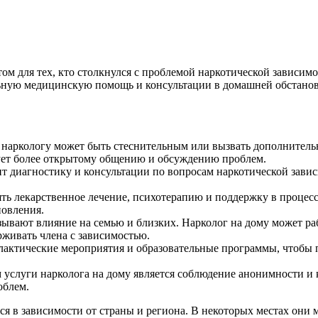
м для тех, кто столкнулся с проблемой наркотической зависимо
льную медицинскую помощь и консультации в домашней обстановк
 наркологу может быть стеснительным или вызвать дополнительн
ует более открытому общению и обсуждению проблем.
ит диагностику и консультации по вопросам наркотической завис
ять лекарственное лечение, психотерапию и поддержку в процес
новления.
зывают влияние на семью и близких. Нарколог на дому может ра
рживать члена с зависимостью.
лактические мероприятия и образовательные программы, чтобы 
 услуги нарколога на дому является соблюдение анонимности и
облем.
ься в зависимости от страны и региона. В некоторых местах они